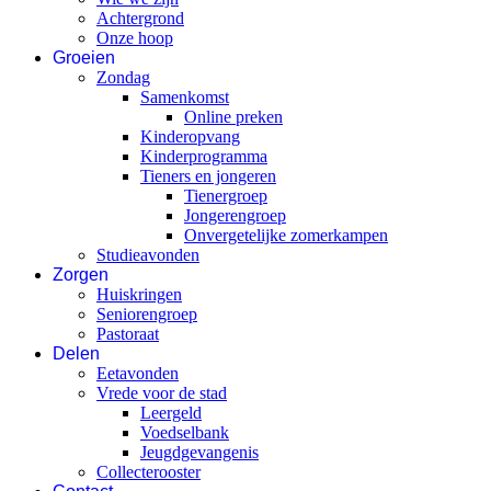
Achtergrond
Onze hoop
Groeien
Zondag
Samenkomst
Online preken
Kinderopvang
Kinderprogramma
Tieners en jongeren
Tienergroep
Jongerengroep
Onvergetelijke zomerkampen
Studieavonden
Zorgen
Huiskringen
Seniorengroep
Pastoraat
Delen
Eetavonden
Vrede voor de stad
Leergeld
Voedselbank
Jeugdgevangenis
Collecterooster